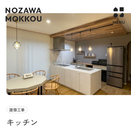
WORKS
COMPANY
CONTACT
STORY PAGE
PROJECT
RECURUIT
建築工事
キッチン