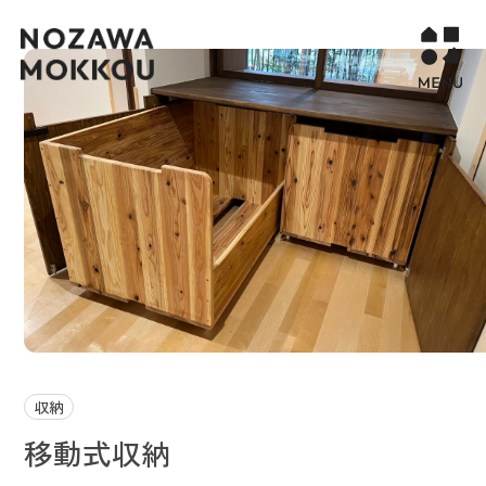
WORKS
COMPANY
CONTACT
STORY PAGE
PROJECT
RECURUIT
収納
移動式収納