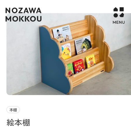
WORKS
COMPANY
CONTACT
STORY PAGE
PROJECT
RECURUIT
本棚
絵本棚